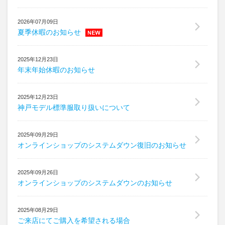
注文･支払
Order
2026年07月09日
よくある質問
Faq
夏季休暇のお知らせ
取扱･サイズ
Care / Size
2025年12月23日
年末年始休暇のお知らせ
神戸モデル
標準服
Kobe Model
2025年12月23日
神戸モデル標準服取り扱いについて
2025年09月29日
オンラインショップのシステムダウン復旧のお知らせ
2025年09月26日
オンラインショップのシステムダウンのお知らせ
2025年08月29日
ご来店にてご購入を希望される場合