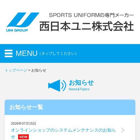
MENU
（タップしてください）
トップページ
> お知らせ
トップページ
Top Page
お知らせ
お知らせ
Information
News&Topics
会社概要
お知らせ一覧
Company
取扱商品
2026年07月15日
Product
オンラインショップのシステムメンテナンスのお知ら
せ