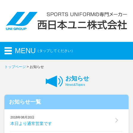
MENU
（タップしてください）
トップページ
> お知らせ
トップページ
Top Page
お知らせ
お知らせ
Information
News&Topics
会社概要
お知らせ一覧
Company
取扱商品
2018年08月20日
Product
本日より通常営業です