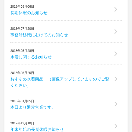
注文･支払
Order
2018年08月06日
長期休暇のお知らせ
よくある質問
Faq
2018年07月20日
取扱･サイズ
事務所移転にむけてのお知らせ
Care / Size
神戸モデル
標準服
2018年05月28日
Kobe Model
水着に関するお知らせ
2018年05月25日
おすすめ水着商品 （画像アップしていますのでご覧
ください）
2018年01月05日
本日より通常営業です。
2017年12月18日
年末年始の長期休暇お知らせ